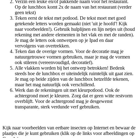
Verzin een leuke en/of pakkende naam voor het restaurant.
Op de lunchbox komt 2x de naam van het restaurant (verder
geen tekst)
Teken eerst de tekst met potlood. De tekst moet met goed
getekende letters worden gemaakt (niet 'uit je hoofd'! Kijk
naar voorbeelden!). Gebruik hulplijnen en lijn netjes uit (houd
rekening met andere elementen in het vlak en met de randen).
Je mag de letters ook ontwerpen op je Ipad en daar
vervolgens van overtrekken.
Teken dan de overige vormen. Voor de decoratie mag je
natuurgetrouwe vormen gebruiken, maar je mag de vormen
ook stileren (vereenvoudigd, decoratief).
Alle vlakken worden bij het ontwerp betrokken! Bedenk
steeds hoe de lunchbox er uiteindelijk ruimtelijk uit gaat zien.
Je mag op beide zijden van de lunchbox hetzelfde tekenen,
maar het mag natuurlijk ook verschillend.
Werk dan de rekeningen uit met kleurpotlood. Ook de
achtergrond moet je kleuren. Zorg dat er geen witte restvorm
overblijft. Voor de achtergrond mag je desgewenst
transparante, sterk verdunde verf gebruiken.
Kijk naar voorbeelden van eetbare insecten op Internet en bewaar de
plaatjes die je kunt gebruiken (klik op de links voor afbeeldingen op