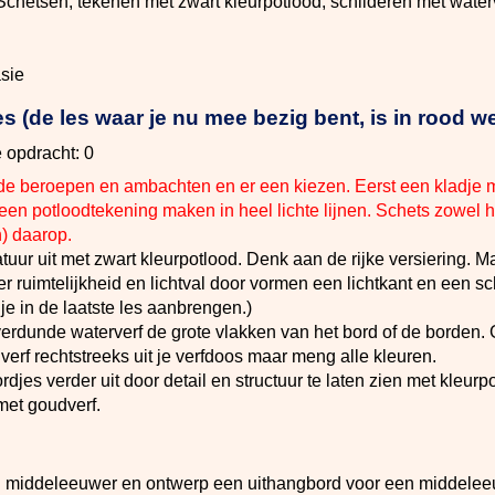
Schetsen; tekenen met zwart kleurpotlood; schilderen met waterv
asie
 (de les waar je nu mee bezig bent, is in rood w
 opdracht: 0
 de beroepen en ambachten en er een kiezen. Eerst een kladje 
 een potloodtekening maken in heel lichte lijnen. Schets zowel h
n) daarop.
tuur uit met zwart kleurpotlood. Denk aan de rijke versiering. M
r ruimtelijkheid en lichtval door vormen een lichtkant en een 
e in de laatste les aanbrengen.)
verdunde waterverf de grote vlakken van het bord of de borden.
verf rechtstreeks uit je verfdoos maar meng alle kleuren.
djes verder uit door detail en structuur te laten zien met kleurp
met goudverf.
en middeleeuwer en ontwerp een uithangbord voor een middelee