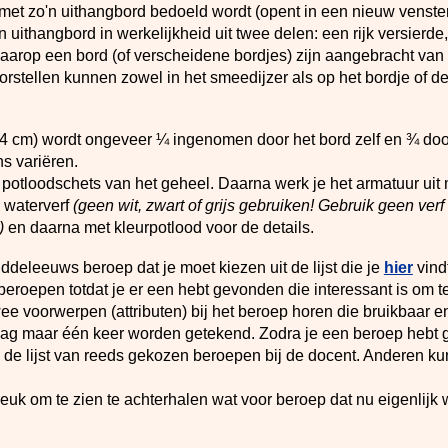
met zo'n uithangbord bedoeld wordt (opent in een nieuw venster
'n uithangbord in werkelijkheid uit twee delen: een rijk versierd
aarop een bord (of verscheidene bordjes) zijn aangebracht van 
orstellen kunnen zowel in het smeedijzer als op het bordje of 
44 cm) wordt ongeveer ¼ ingenomen door het bord zelf en ¾ door
ns variëren.
 potloodschets van het geheel. Daarna werk je het armatuur uit 
 waterverf
(geen wit, zwart of grijs gebruiken! Gebruik geen verf 
)
en daarna met kleurpotlood voor de details.
deleeuws beroep dat je moet kiezen uit de lijst die je
hier
vindt
 beroepen totdat je er een hebt gevonden die interessant is om te
e voorwerpen (attributen) bij het beroep horen die bruikbaar en
ag maar één keer worden getekend. Zodra je een beroep hebt g
op de lijst van reeds gekozen beroepen bij de docent. Anderen k
 leuk om te zien te achterhalen wat voor beroep dat nu eigenlijk 