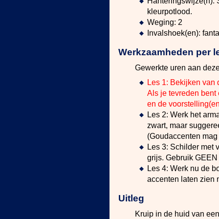
Hanteringswijze(n): 
kleurpotlood.
Weging: 2
Invalshoek(en): fant
Werkzaamheden per les
Gewerkte uren aan deze
Les 1: Bekijken van
Als je tevreden bent
en de voorstelling(e
Les 2: Werk het arma
zwart, maar suggeree
(Goudaccenten mag j
Les 3: Schilder met 
grijs. Gebruik GEEN 
Les 4: Werk nu de bor
accenten laten zien 
Uitleg
Kruip in de huid van e