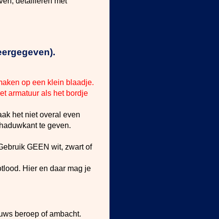
erf; detailleren met
eergegeven).
maken op een klein blaadje.
et armatuur als het bordje
aak het niet overal even
schaduwkant te geven.
 Gebruik GEEN wit, zwart of
otlood. Hier en daar mag je
uws beroep of ambacht.