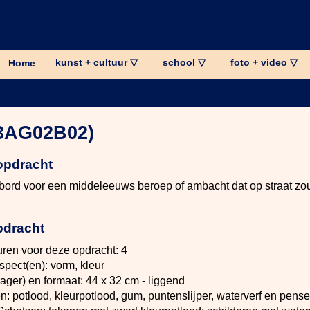
kunst + cultuur ▽
school ▽
foto + video ▽
Home
03AG02B02)
opdracht
gbord voor een middeleeuws beroep of ambacht dat op straat z
pdracht
uren voor deze opdracht: 4
spect(en): vorm, kleur
ager) en formaat: 44 x 32 cm - liggend
: potlood, kleurpotlood, gum, puntenslijper, waterverf en pens