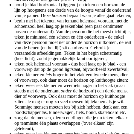
houd je blad horizontaal (liggend) en teken een horizontale
lijn op hoogstens een derde van de hoogte vanaf de onderrand
van je papier. Deze
horizon
bepaalt waar je alles gaat tekenen;
begin met het tekenen van iemand helemaal vooraan, met de
schoenzool heel laag op je tekenblad (een paar centimeter
boven de onderrand). Van de persoon die het meest dichtbij is,
teken je minimaal één schoen en één onderbeen - de enkel
van deze persoon moet net onder de horizon uitkomen, de rest
van de benen (en het lijf) zit daarboven. Gebruik je
verzamelde afbeeldingen. Teken in het begin schetsmatig
(heel licht), zodat je gemakkelijk kunt corrigeren;
teken ook helemaal vooraan - dus heel laag op je blad - een
voorwerp dat op de grond ligt/staat, bijvoorbeeld zwerfafval;
teken kleiner en
iets
hoger in het vlak een tweede mens, dier
of voorwerp, ook daar moet de horizon op kuithoogte zitten;
teken weer iets kleiner en weer iets hoger in het vlak (maar
steeds met de onderkant
onder
de horizon!) een derde mens,
dier of voorwerp. Ook daar moet de horizon op kuithoogte
zitten. Je mag er nog zo veel mensen bij tekenen als je wil.
Sommige mensen moeten iets bij zich hebben, denk aan een
boodschappentas, kinderwagen, fiets, hond, skateboard etc.
zorg dat de mensen, dieren en dingen die je nu tekent elkaar
op tenminste één plaats overlappen ('over elkaar' zijn
getekend);
teken weer iets kleiner en weer iets hoger in het vlak (nu met