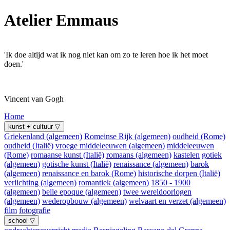
Atelier Emmaus
'Ik doe altijd wat ik nog niet kan om zo te leren hoe ik het moet
doen.'
Vincent van Gogh
Home
kunst + cultuur ▽
Griekenland (algemeen)
Romeinse Rijk (algemeen)
oudheid (Rome)
oudheid (Italië)
vroege middeleeuwen (algemeen)
middeleeuwen
(Rome)
romaanse kunst (Italië)
romaans (algemeen)
kastelen
gotiek
(algemeen)
gotische kunst (Italië)
renaissance (algemeen)
barok
(algemeen)
renaissance en barok (Rome)
historische dorpen (Italië)
verlichting (algemeen)
romantiek (algemeen)
1850 - 1900
(algemeen)
belle epoque (algemeen)
twee wereldoorlogen
(algemeen)
wederopbouw (algemeen)
welvaart en verzet (algemeen)
film
fotografie
school ▽