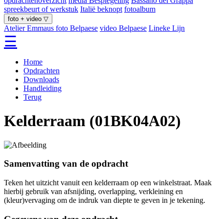
opdrachtenoverzicht
media Bespiegeling
Bassano del Grappa
spreekbeurt of werkstuk
Italië beknopt
fotoalbum
foto + video ▽
Atelier Emmaus
foto Belpaese
video Belpaese
Lineke Lijn
☰
Home
Opdrachten
Downloads
Handleiding
Terug
Kelderraam (01BK04A02)
Samenvatting van de opdracht
Teken het uitzicht vanuit een kelderraam op een winkelstraat. Maak
hierbij gebruik van afsnijding, overlapping, verkleining en
(kleur)vervaging om de indruk van diepte te geven in je tekening.