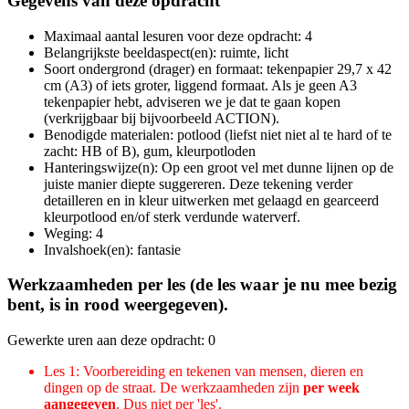
Gegevens van deze opdracht
Maximaal aantal lesuren voor deze opdracht: 4
Belangrijkste beeldaspect(en): ruimte, licht
Soort ondergrond (drager) en formaat: tekenpapier 29,7 x 42
cm (A3) of iets groter, liggend formaat. Als je geen A3
tekenpapier hebt, adviseren we je dat te gaan kopen
(verkrijgbaar bij bijvoorbeeld ACTION).
Benodigde materialen: potlood (liefst niet niet al te hard of te
zacht: HB of B), gum, kleurpotloden
Hanteringswijze(n): Op een groot vel met dunne lijnen op de
juiste manier diepte suggereren. Deze tekening verder
detailleren en in kleur uitwerken met gelaagd en gearceerd
kleurpotlood en/of sterk verdunde waterverf.
Weging: 4
Invalshoek(en): fantasie
Werkzaamheden per les (de les waar je nu mee bezig
bent, is in rood weergegeven).
Gewerkte uren aan deze opdracht: 0
Les 1: Voorbereiding en tekenen van mensen, dieren en
dingen op de straat. De werkzaamheden zijn
per week
aangegeven
. Dus niet per 'les'.