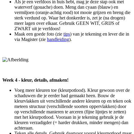
Als je een verfdoos in huis hebt, mag je deze stap ook met
waterverf (gouache) doen. Meng dan cyaan (blauw) en
vermiljoen (oranje-achtig rood) tot mooie grijzen en breng die
sterk verdund op. Waar het donkerder is, zet je (na drogen)
meer lagen over elkaar. Gebruik GEEN WIT, GRIJS of
ZWART uit je verfdoos!
Maak een goede foto (zie
tips
) van je tekening en lever die in
via Magister (zie
handleiding
).
Week 4 - kleur, details, afmaken!
Voeg meer kleuren toe (kleurpotlood). Kleur gewoon over de
schaduwen die je eerder had gemaakt heen. Bouw de
kleurvlakken uit verschillende andere kleuren op en teken ook
meteen structuur (verschillende soorten oppervlakken) door
op verschillende manieren te arceren (fijne lijntjes te zetten)
met het kleurpotlood. Vooraan in je tekening gebruik je de
kleuren verzadigder (= harder drukken, minder mengen) dan
achteraan.
Teken alle details. Gebruik daarvoor vooral kleurpotlood maar