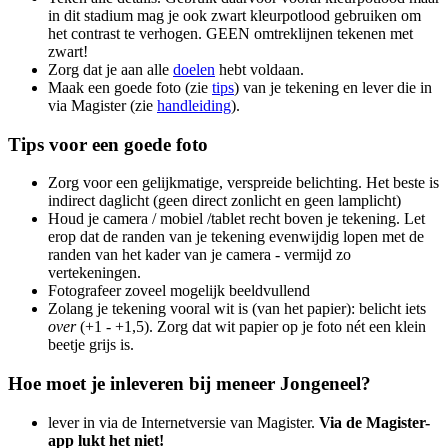
in dit stadium mag je ook zwart kleurpotlood gebruiken om
het contrast te verhogen. GEEN omtreklijnen tekenen met
zwart!
Zorg dat je aan alle
doelen
hebt voldaan.
Maak een goede foto (zie
tips
) van je tekening en lever die in
via Magister (zie
handleiding
).
Tips voor een goede foto
Zorg voor een gelijkmatige, verspreide belichting. Het beste is
indirect daglicht (geen direct zonlicht en geen lamplicht)
Houd je camera / mobiel /tablet recht boven je tekening. Let
erop dat de randen van je tekening evenwijdig lopen met de
randen van het kader van je camera - vermijd zo
vertekeningen.
Fotografeer zoveel mogelijk beeldvullend
Zolang je tekening vooral wit is (van het papier): belicht iets
over
(+1 - +1,5). Zorg dat wit papier op je foto nét een klein
beetje grijs is.
Hoe moet je inleveren bij meneer Jongeneel?
lever in via de Internetversie van Magister.
Via de Magister-
app lukt het niet!