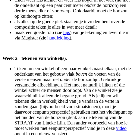
de onderkant op een paar centimeter
onder
de horizon) een
derde mens, dier of voorwerp. Ook daarbij moet de horizon
op kuithoogte zitten;
als alles op de goede plek staat en je tevreden bent over de
compositie teken je alles in wat meer detail;
maak een goede foto (zie
tips
) van je tekening en lever die in
via Magister (zie
handleiding
).
Week 2 - tekenen van winkel(s).
Teken nu een winkel of een paar winkels naast elkaar, met de
onderkant van het gebouw vlak
boven
de voeten van de
verste mensen maar net
onder
de horizonlijn. Gebruik je
verzamelde afbeeldingen. Het moet natuurlijk lijken of die
winkel achter de mensen doorloopt. Van de winkel zie je
waarschijnlijk alleen de begane grond. Als je lijnen wil
tekenen die in werkelijkheid van je vandaan de verte in
zouden gaan (bijvoorbeeld voor straatstenen), moet je
daarvoor eenpuntsperspectief gebruiken met het vluchtpunt op
het midden van de horizon (denk aan de tekening van de
STRAAT van Lineke Lijn. Een ander voorbeeld van hoe je
moet werken met eenpuntsperspectief vind je in deze
video
-
opent in een nieuw venster).