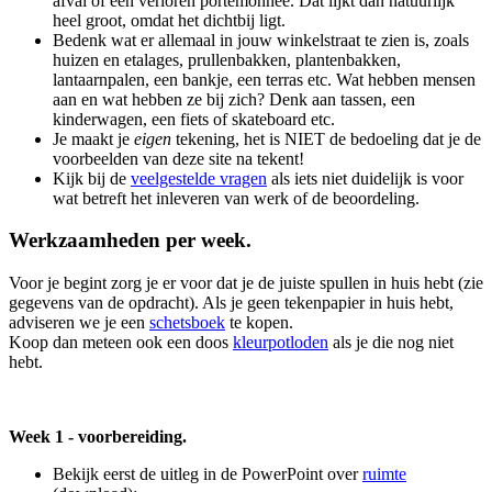
afval of een verloren portemonnee. Dat lijkt dan natuurlijk
heel groot, omdat het dichtbij ligt.
Bedenk wat er allemaal in jouw winkelstraat te zien is, zoals
huizen en etalages, prullenbakken, plantenbakken,
lantaarnpalen, een bankje, een terras etc. Wat hebben mensen
aan en wat hebben ze bij zich? Denk aan tassen, een
kinderwagen, een fiets of skateboard etc.
Je maakt je
eigen
tekening, het is NIET de bedoeling dat je de
voorbeelden van deze site na tekent!
Kijk bij de
veelgestelde vragen
als iets niet duidelijk is voor
wat betreft het inleveren van werk of de beoordeling.
Werkzaamheden per week.
Voor je begint zorg je er voor dat je de juiste spullen in huis hebt (zie
gegevens van de opdracht). Als je geen tekenpapier in huis hebt,
adviseren we je een
schetsboek
te kopen.
Koop dan meteen ook een doos
kleurpotloden
als je die nog niet
hebt.
Week 1 - voorbereiding.
Bekijk eerst de uitleg in de PowerPoint over
ruimte