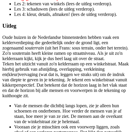
Les 2: tekenen van winkels (lees de uitleg verderop).
Les 3: schaduwen (lees de uitleg verderop).
Les 4: kleur, details, afmaken! (lees de uitleg verderop).
Uitleg
Oude huizen in de Nederlandse binnensteden hebben vaak een
kelderverdieping die gedeeltelijk onder de grond ligt, een
zogenaamd
souterrain
(uit het Frans: sous terrain, onder het terrein).
Zo'n souterrain heeft kleine ramen op straatniveau. Als je uit zo'n
kelderraam kijkt, kijk je dus heel laag uit over de straat.
Teken het uitzicht vanuit zo'n kelderraam op een winkelstraat. Maak
hierbij gebruik van afsnijding, overlapping, verkleining
en(kleur)vervaging (wat dat is, leggen we straks uit) om de indruk
van diepte te geven in je tekening. Je tekent een winkelstraat vanuit
kikkerperspectief. Dat betekent dat de horizon laag in het vlak staat
en dat de horizon bij alle mensen en voorwerpen in de tekening op
kuithoogte zit.
Van de mensen die dichtbij langs lopen, zie je alleen hun
schoenen en onderbenen. Hoe verder de mensen van je af
staan, hoe meer je van ze ziet. De mensen aan de overkant
van de winkelstraat zie je helemaal.
Vooraan zie je misschien ook een voorwerp liggen, zoals