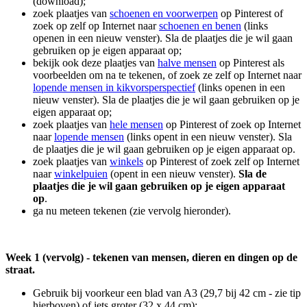
(download);
zoek plaatjes van
schoenen en voorwerpen
op Pinterest of
zoek op zelf op Internet naar
schoenen en benen
(links
openen in een nieuw venster). Sla de plaatjes die je wil gaan
gebruiken op je eigen apparaat op;
bekijk ook deze plaatjes van
halve mensen
op Pinterest als
voorbeelden om na te tekenen, of zoek ze zelf op Internet naar
lopende mensen in kikvorsperspectief
(links openen in een
nieuw venster). Sla de plaatjes die je wil gaan gebruiken op je
eigen apparaat op;
zoek plaatjes van
hele mensen
op Pinterest of zoek op Internet
naar
lopende mensen
(links opent in een nieuw venster). Sla
de plaatjes die je wil gaan gebruiken op je eigen apparaat op.
zoek plaatjes van
winkels
op Pinterest of zoek zelf op Internet
naar
winkelpuien
(opent in een nieuw venster).
Sla de
plaatjes die je wil gaan gebruiken op je eigen apparaat
op
.
ga nu meteen tekenen (zie vervolg hieronder).
Week 1 (vervolg) - tekenen van mensen, dieren en dingen op de
straat.
Gebruik bij voorkeur een blad van A3 (29,7 bij 42 cm - zie tip
hierboven) of iets groter (32 x 44 cm);