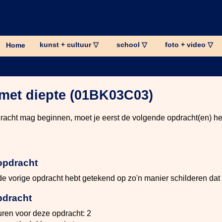
kunst + cultuur ▽
school ▽
foto + video ▽
Home
 met diepte (01BK03C03)
racht mag beginnen, moet je eerst de volgende opdracht(en) h
opdracht
j de vorige opdracht hebt getekend op zo'n manier schilderen dat 
pdracht
uren voor deze opdracht: 2