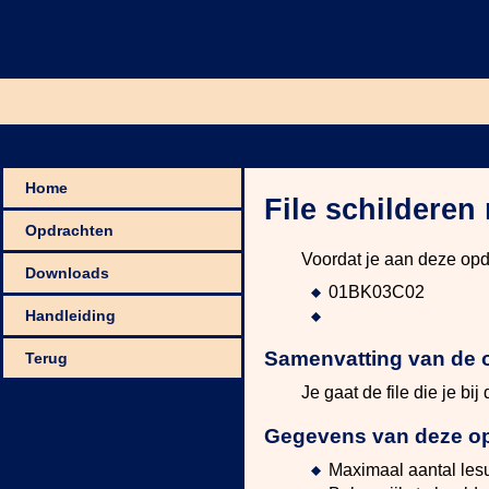
Home
File schilderen
Opdrachten
Voordat je aan deze opd
Downloads
01BK03C02
Handleiding
Samenvatting van de 
Terug
Je gaat de file die je bi
Gegevens van deze o
Maximaal aantal les