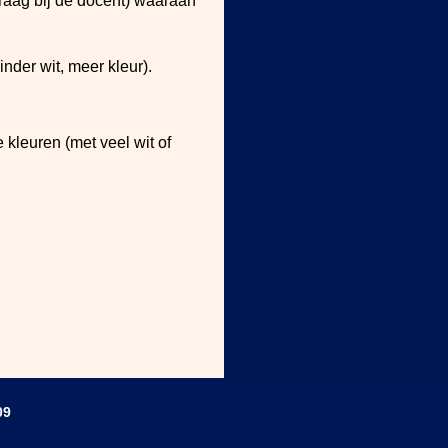
 vraag bij de docent) waaraan
nder wit, meer kleur).
 kleuren (met veel wit of
09