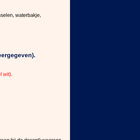
nselen, waterbakje,
eergegeven).
 wit).