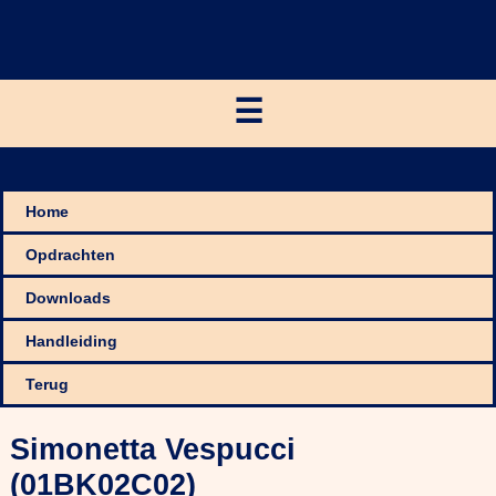
☰
Home
Opdrachten
Downloads
Handleiding
Terug
Simonetta Vespucci
(01BK02C02)