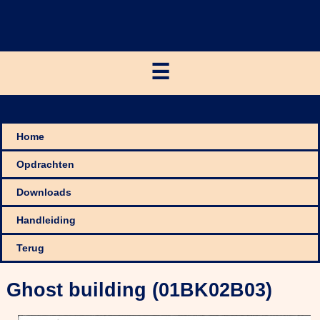
☰
Home
Opdrachten
Downloads
Handleiding
Terug
Ghost building (01BK02B03)